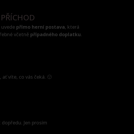
PŘÍCHOD
s uvede
přímo herní postava
, která
otřebné včetně
případného doplatku
.
ť víte, co vás čeká. 🙂
t dopředu. Jen prosím