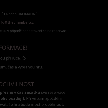
Á POŠTA nebo HROMADNÉ.
nfo@thechamber.cz
.
ku v případě nedostavení se na rezervaci.
NFORMACE!
ou při ruce. 🙂
um, čas a vybranou hru.
OCHVILNOST
přesně v čas začátku
své rezervace
koliv později)
. Při větším zpoždění
at, že hra bude moct proběhnout.