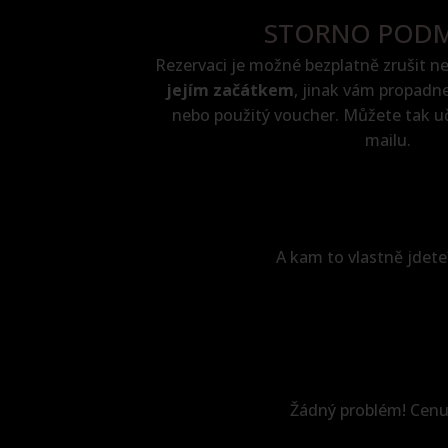
STORNO PODM
Rezervaci je možné bezplatně zrušit n
jejím začátkem
, jinak vám propadne
nebo použitý voucher. Můžete tak uči
mailu.
A kam to vlastně jdet
Žádný problém! Cenu 