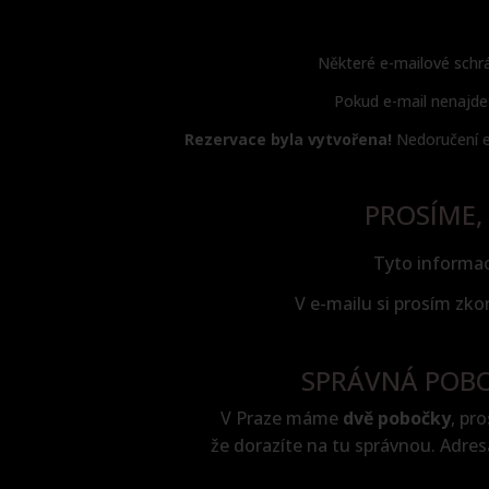
Některé e-mailové sch
Pokud e-mail nenajdet
Rezervace byla vytvořena!
Nedoručení e
PROSÍME,
Tyto informace
V e-mailu si prosím zko
SPRÁVNÁ POB
V Praze máme
dvě pobočky
, pr
že dorazíte na tu správnou. Adres