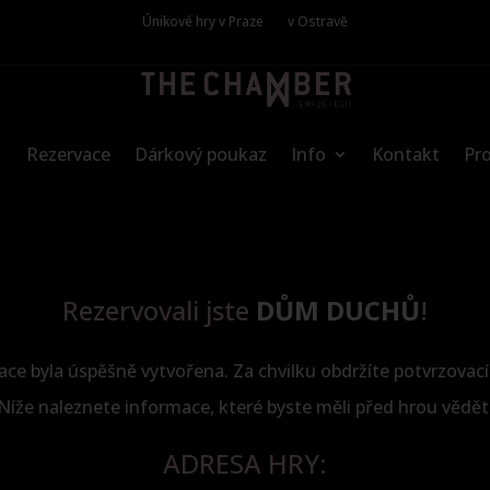
Únikové hry v Praze
v Ostravě
Rezervace
Dárkový poukaz
Info
Kontakt
Pro
Rezervovali jste
DŮM DUCHŮ
!
ce byla úspěšně vytvořena. Za chvilku obdržíte potvrzovací
Níže naleznete informace, které byste měli před hrou vědět
ADRESA HRY: