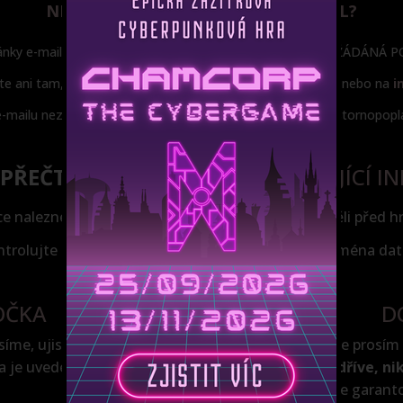
NEPŘIŠEL VÁM POTVRZOVACÍ E-MAIL?
ránky e-mail automaticky přesunou do složky SPAM, NEVYŽÁDÁN
e ani tam, prosíme, kontaktujte nás na čísle
777 779 005
nebo na
i
-mailu neznamená opak a nevzniká tím nárok na vrácení stornopoplat
PŘEČTĚTE SI POZORNĚ
NÁSLEDUJÍCÍ I
 naleznete i v potvrzovacím e-mailu, abyste je měli před hr
ntrolujte
správnost všech detailů rezervace
, zejména dat
OČKA
D
osíme, ujistěte se,
Dostavte se prosím
a je uvedena výše.
(nikoliv dříve, ni
nemůžeme garantov