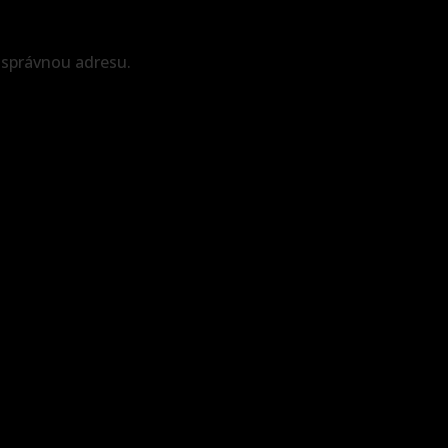
 správnou adresu.
embed google maps in website