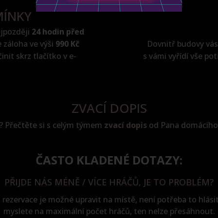
ÍNKY
ejpozději
24 hodin před
 záloha ve výši
990 Kč
Dovnitř budovy vá
nit skrz tlačítko v e-
s vámi vyřídí vše p
ZVACÍ DOPIS
e? Přečtěte si s celým týmem
zvací dopis
od Pana domácího, a
ČASTO KLADENÉ DOTAZY:
PŘIJDE NÁS MÉNĚ / VÍCE HRÁČŮ, JE TO PROBLÉM?
rezervace je možné upravit na místě, není potřeba to hlási
myslete na maximální počet hráčů, ten nelze přesáhnout.